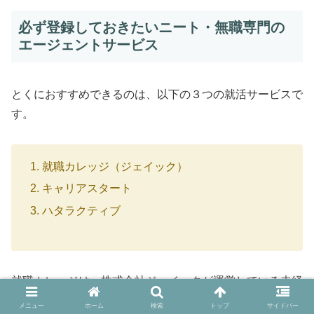
必ず登録しておきたいニート・無職専門の
エージェントサービス
とくにおすすめできるのは、以下の３つの就活サービスで
す。
就職カレッジ（ジェイック）
キャリアスタート
ハタラクティブ
就職カレッジは、株式会社ジェイックが運営している
未経
験者やフリーター、既卒者などに特化した就職サービス
で
メニュー
ホーム
検索
トップ
サイドバー