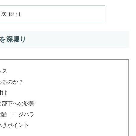
目次
を深堀り
レス
めるのか？
付け
と部下への影響
問題｜ロジハラ
べきポイント