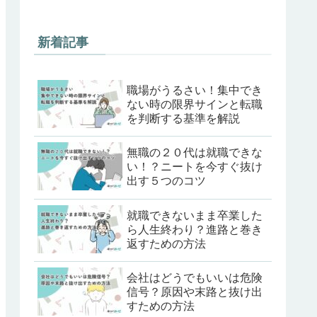
新着記事
職場がうるさい！集中でき
ない時の限界サインと転職
を判断する基準を解説
無職の２０代は就職できな
い！？ニートを今すぐ抜け
出す５つのコツ
就職できないまま卒業した
ら人生終わり？進路と巻き
返すための方法
会社はどうでもいいは危険
信号？原因や末路と抜け出
すための方法